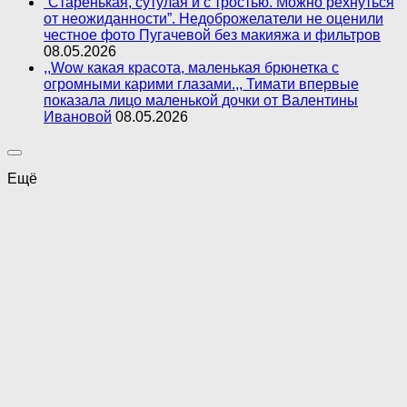
“Старенькая, сутулая и с тростью. Можно рехнуться
от неожиданности”. Недоброжелатели не оценили
честное фото Пугачевой без макияжа и фильтров
08.05.2026
,,Wow какая красота, маленькая брюнетка с
огромными карими глазами.,, Тимати впервые
показала лицо маленькой дочки от Валентины
Ивановой
08.05.2026
Ещё