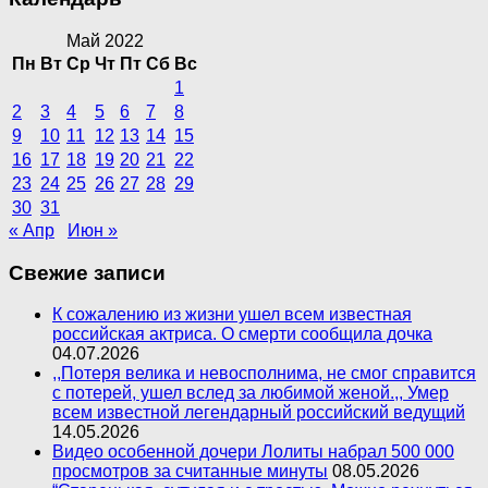
Май 2022
Пн
Вт
Ср
Чт
Пт
Сб
Вс
1
2
3
4
5
6
7
8
9
10
11
12
13
14
15
16
17
18
19
20
21
22
23
24
25
26
27
28
29
30
31
« Апр
Июн »
Свежие записи
К сожалению из жизни ушел всем известная
российская актриса. О смерти сообщила дочка
04.07.2026
,,Потеря велика и невосполнима, не смог справится
с потерей, ушел вслед за любимой женой.,, Умер
всем известной легендарный российский ведущий
14.05.2026
Видео особенной дочери Лолиты набрал 500 000
просмотров за считанные минуты
08.05.2026