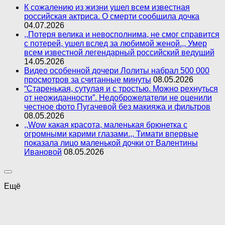
К сожалению из жизни ушел всем известная
российская актриса. О смерти сообщила дочка
04.07.2026
,,Потеря велика и невосполнима, не смог справится
с потерей, ушел вслед за любимой женой.,, Умер
всем известной легендарный российский ведущий
14.05.2026
Видео особенной дочери Лолиты набрал 500 000
просмотров за считанные минуты
08.05.2026
“Старенькая, сутулая и с тростью. Можно рехнуться
от неожиданности”. Недоброжелатели не оценили
честное фото Пугачевой без макияжа и фильтров
08.05.2026
,,Wow какая красота, маленькая брюнетка с
огромными карими глазами.,, Тимати впервые
показала лицо маленькой дочки от Валентины
Ивановой
08.05.2026
Ещё