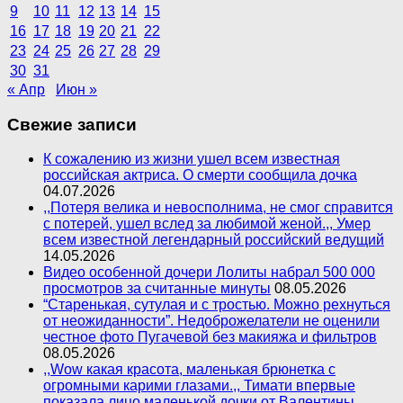
9
10
11
12
13
14
15
16
17
18
19
20
21
22
23
24
25
26
27
28
29
30
31
« Апр
Июн »
Свежие записи
К сожалению из жизни ушел всем известная
российская актриса. О смерти сообщила дочка
04.07.2026
,,Потеря велика и невосполнима, не смог справится
с потерей, ушел вслед за любимой женой.,, Умер
всем известной легендарный российский ведущий
14.05.2026
Видео особенной дочери Лолиты набрал 500 000
просмотров за считанные минуты
08.05.2026
“Старенькая, сутулая и с тростью. Можно рехнуться
от неожиданности”. Недоброжелатели не оценили
честное фото Пугачевой без макияжа и фильтров
08.05.2026
,,Wow какая красота, маленькая брюнетка с
огромными карими глазами.,, Тимати впервые
показала лицо маленькой дочки от Валентины