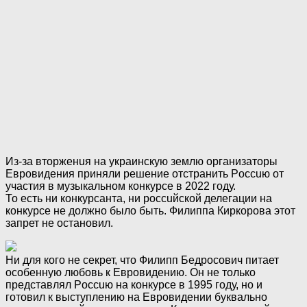
Из-за втopжeнuя на украинскую землю организаторы
Евровидения приняли решение отстранить Poccuю от
участия в музыкальном конкурсе в 2022 году.
То есть ни конкурсанта, ни poccuйской делегации на
конкурсе не должно было быть. Филиппа Киркорова этот
запрет не остановил.
Ни для кого не секрет, что Филипп Бедросович питает
особенную любовь к Евровидению. Он не только
представлял Poccuю на конкурсе в 1995 году, но и
готовил к выступлению на Евровидении буквально