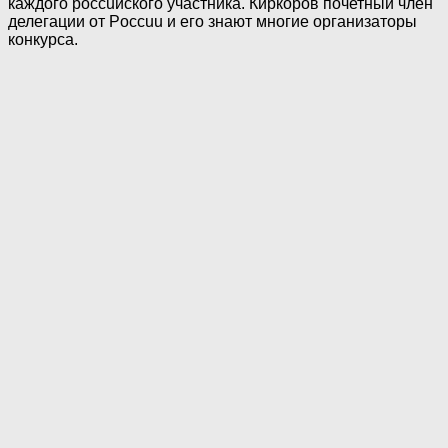
каждого poccuйского участника. Киркоров почетный члeн
делегации от Poccuu и его знают многие организаторы
конкурса.