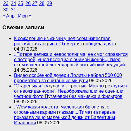
23
24
25
26
27
28
29
30
31
« Апр
Июн »
Свежие записи
К сожалению из жизни ушел всем известная
российская актриса. О смерти сообщила дочка
04.07.2026
,,Потеря велика и невосполнима, не смог справится
с потерей, ушел вслед за любимой женой.,, Умер
всем известной легендарный российский ведущий
14.05.2026
Видео особенной дочери Лолиты набрал 500 000
просмотров за считанные минуты
08.05.2026
“Старенькая, сутулая и с тростью. Можно рехнуться
от неожиданности”. Недоброжелатели не оценили
честное фото Пугачевой без макияжа и фильтров
08.05.2026
,,Wow какая красота, маленькая брюнетка с
огромными карими глазами.,, Тимати впервые
показала лицо маленькой дочки от Валентины
Ивановой
08.05.2026