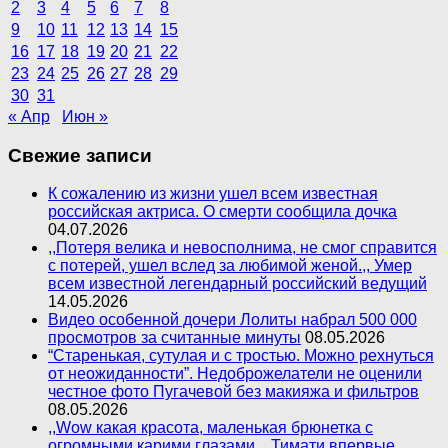
2
3
4
5
6
7
8
9
10
11
12
13
14
15
16
17
18
19
20
21
22
23
24
25
26
27
28
29
30
31
« Апр
Июн »
Свежие записи
К сожалению из жизни ушел всем известная
российская актриса. О смерти сообщила дочка
04.07.2026
,,Потеря велика и невосполнима, не смог справится
с потерей, ушел вслед за любимой женой.,, Умер
всем известной легендарный российский ведущий
14.05.2026
Видео особенной дочери Лолиты набрал 500 000
просмотров за считанные минуты
08.05.2026
“Старенькая, сутулая и с тростью. Можно рехнуться
от неожиданности”. Недоброжелатели не оценили
честное фото Пугачевой без макияжа и фильтров
08.05.2026
,,Wow какая красота, маленькая брюнетка с
огромными карими глазами.,, Тимати впервые