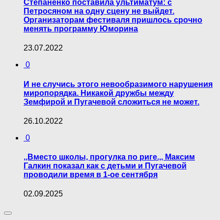
Степаненко поставила ультиматум: с
Петросяном на одну сцену не выйдет.
Организаторам фестиваля пришлось срочно
менять программу Юморина
23.07.2022
0
И не случись этого невообразимого нарушения
миропорядка. Никакой дружбы между
Земфирой и Пугачевой сложиться не может.
26.10.2022
0
,,Вместо школы, прогулка по риге.,, Максим
Галкин показал как с детьми и Пугачевой
проводили время в 1-ое сентября
02.09.2025