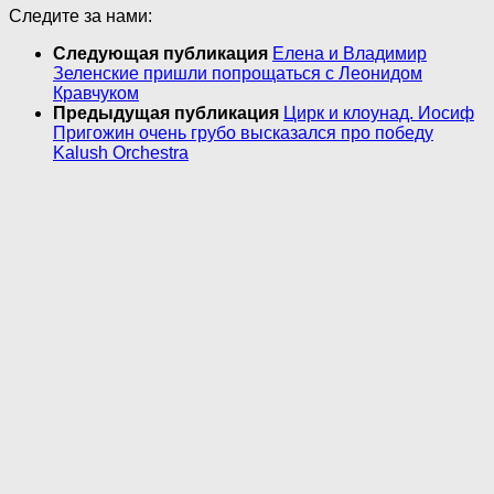
Следите за нами:
Следующая публикация
Елена и Владимир
Зеленские пришли попрощаться с Леонидом
Кравчуком
Предыдущая публикация
Цирк и клоунад. Иосиф
Пригожин очень грубо высказался про победу
Kalush Orchestra