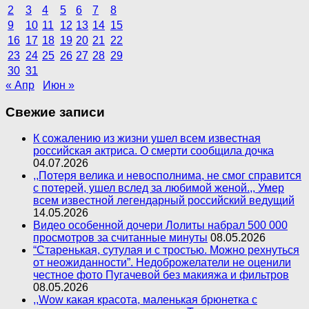
2
3
4
5
6
7
8
9
10
11
12
13
14
15
16
17
18
19
20
21
22
23
24
25
26
27
28
29
30
31
« Апр
Июн »
Свежие записи
К сожалению из жизни ушел всем известная
российская актриса. О смерти сообщила дочка
04.07.2026
,,Потеря велика и невосполнима, не смог справится
с потерей, ушел вслед за любимой женой.,, Умер
всем известной легендарный российский ведущий
14.05.2026
Видео особенной дочери Лолиты набрал 500 000
просмотров за считанные минуты
08.05.2026
“Старенькая, сутулая и с тростью. Можно рехнуться
от неожиданности”. Недоброжелатели не оценили
честное фото Пугачевой без макияжа и фильтров
08.05.2026
,,Wow какая красота, маленькая брюнетка с