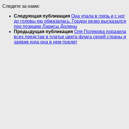
Следите за нами:
Следующая публикация
Она упала в грязь и с ног
до головы ею обмазалась. Гордон резко высказался
про позицию Ларисы Долины
Предыдущая публикация
Оля Полякова поразила
всех представ в платье цвета флага своей страны и
заявив куда она в нем поедет