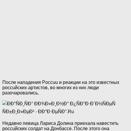
После нападения Poccuu и реакции на это известных
poccuйcкиx артистов, во многих из них люди
разочаровались.
Недавно певица Лариса Долина приехала навестить
poccuйcкиx coлдaт на Донбaccе. После этого она