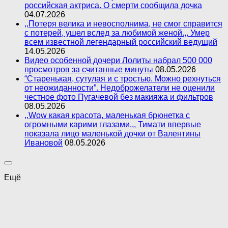
российская актриса. О смерти сообщила дочка
04.07.2026
,,Потеря велика и невосполнима, не смог справится
с потерей, ушел вслед за любимой женой.,, Умер
всем известной легендарный российский ведущий
14.05.2026
Видео особенной дочери Лолиты набрал 500 000
просмотров за считанные минуты
08.05.2026
“Старенькая, сутулая и с тростью. Можно рехнуться
от неожиданности”. Недоброжелатели не оценили
честное фото Пугачевой без макияжа и фильтров
08.05.2026
,,Wow какая красота, маленькая брюнетка с
огромными карими глазами.,, Тимати впервые
показала лицо маленькой дочки от Валентины
Ивановой
08.05.2026
Ещё