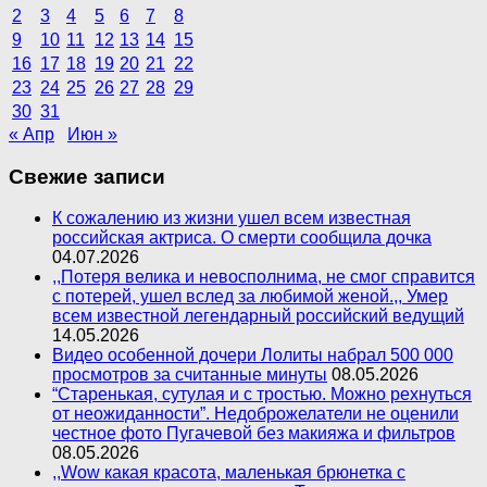
2
3
4
5
6
7
8
9
10
11
12
13
14
15
16
17
18
19
20
21
22
23
24
25
26
27
28
29
30
31
« Апр
Июн »
Свежие записи
К сожалению из жизни ушел всем известная
российская актриса. О смерти сообщила дочка
04.07.2026
,,Потеря велика и невосполнима, не смог справится
с потерей, ушел вслед за любимой женой.,, Умер
всем известной легендарный российский ведущий
14.05.2026
Видео особенной дочери Лолиты набрал 500 000
просмотров за считанные минуты
08.05.2026
“Старенькая, сутулая и с тростью. Можно рехнуться
от неожиданности”. Недоброжелатели не оценили
честное фото Пугачевой без макияжа и фильтров
08.05.2026
,,Wow какая красота, маленькая брюнетка с