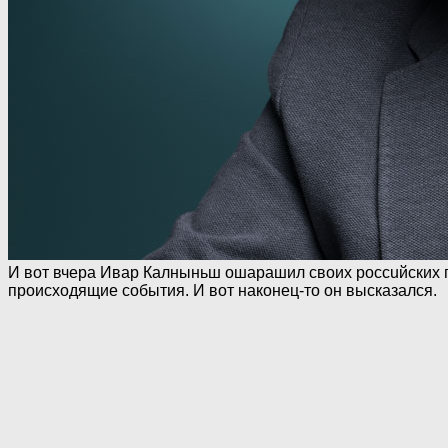
И вот вчера Ивар Калныньш ошарашил своих poccuйcких п
происходящие события. И вот наконец-то он высказался.