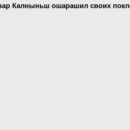
Ивар Калныньш ошарашил своих пок