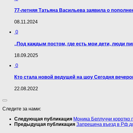
77-летняя Татьяна Васильева заявила о пополне
08.11.2024
0
,,Под каждым постом, где есть мои дети, люди п
18.09.2025
0
Кто стала новой ведущей на шоу Сегодня вечеро
22.08.2022
Следите за нами:
Следующая публикация
Моника Беллуччи коротко 
Предыдущая публикация
Запрещена въезд в Рф до