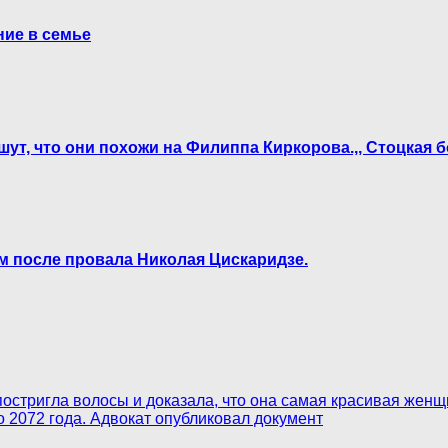
ние в семье
ишут, что они похожи на Филиппа Киркорова.,, Стоцкая 
м после провала Николая Цискаридзе.
постригла волосы и доказала, что она самая красивая женщ
 2072 года. Адвокат опубликовал документ