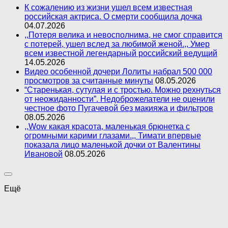
К сожалению из жизни ушел всем известная
российская актриса. О смерти сообщила дочка
04.07.2026
,,Потеря велика и невосполнима, не смог справится
с потерей, ушел вслед за любимой женой.,, Умер
всем известной легендарный российский ведущий
14.05.2026
Видео особенной дочери Лолиты набрал 500 000
просмотров за считанные минуты
08.05.2026
“Старенькая, сутулая и с тростью. Можно рехнуться
от неожиданности”. Недоброжелатели не оценили
честное фото Пугачевой без макияжа и фильтров
08.05.2026
,,Wow какая красота, маленькая брюнетка с
огромными карими глазами.,, Тимати впервые
показала лицо маленькой дочки от Валентины
Ивановой
08.05.2026
Ещё