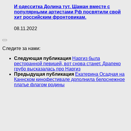
И одесситка Долина тут. Шаман вместе с
популярными артистами Рф посвятили свой
хит российским фронтовикам.
08.11.2022
Следите за нами:
Следующая публикация
Наргиз была
ресторанной певицей, вот снова станет. Драпеко
грубо высказалась про Наргиз
Предыдущая публикация
Екатерина Осадчая на
Каннском кинофестивале дополнила белоснежное
платье флагом родины