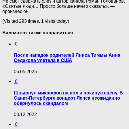
Не смог сдержать слез и автор канала Роман Голованов.
«Святые люди… Просто больше нечего сказать», —
произнес он.
(Visited 293 times, 1 visits today)
Вам может также понравиться...
0
После нападок родителей Яниса Тиммы Анна
Седакова улетела в США
06.05.2025
0
Швырнул микрофон на пол и покинул сцену. В
Санкт-Петербурге концерт Лепса неожиданно
обернулось скандалом
03.12.2022
0