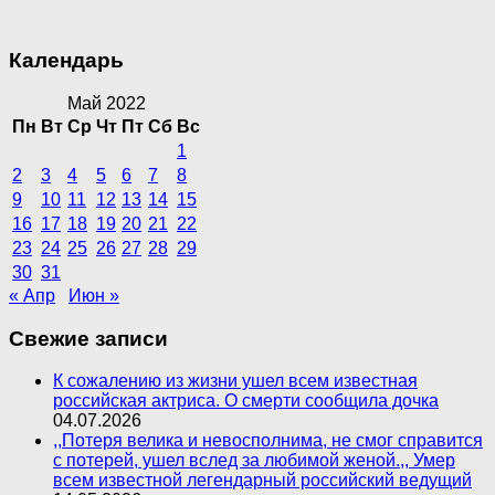
Календарь
Май 2022
Пн
Вт
Ср
Чт
Пт
Сб
Вс
1
2
3
4
5
6
7
8
9
10
11
12
13
14
15
16
17
18
19
20
21
22
23
24
25
26
27
28
29
30
31
« Апр
Июн »
Свежие записи
К сожалению из жизни ушел всем известная
российская актриса. О смерти сообщила дочка
04.07.2026
,,Потеря велика и невосполнима, не смог справится
с потерей, ушел вслед за любимой женой.,, Умер
всем известной легендарный российский ведущий