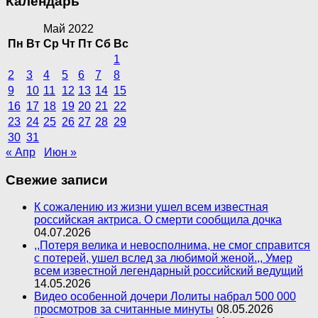
Календарь
Май 2022
Пн
Вт
Ср
Чт
Пт
Сб
Вс
1
2
3
4
5
6
7
8
9
10
11
12
13
14
15
16
17
18
19
20
21
22
23
24
25
26
27
28
29
30
31
« Апр
Июн »
Свежие записи
К сожалению из жизни ушел всем известная
российская актриса. О смерти сообщила дочка
04.07.2026
,,Потеря велика и невосполнима, не смог справится
с потерей, ушел вслед за любимой женой.,, Умер
всем известной легендарный российский ведущий
14.05.2026
Видео особенной дочери Лолиты набрал 500 000
просмотров за считанные минуты
08.05.2026