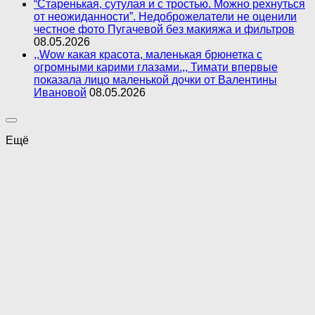
“Старенькая, сутулая и с тростью. Можно рехнуться
от неожиданности”. Недоброжелатели не оценили
честное фото Пугачевой без макияжа и фильтров
08.05.2026
,,Wow какая красота, маленькая брюнетка с
огромными карими глазами.,, Тимати впервые
показала лицо маленькой дочки от Валентины
Ивановой
08.05.2026
Ещё