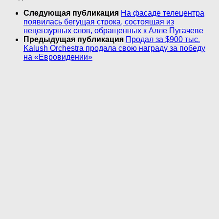
Следующая публикация
На фасаде телецентра
появилась бегущая строка, состоящая из
нецензурных слов, обращенных к Алле Пугачеве
Предыдущая публикация
Продал за $900 тыс.
Kalush Orchestra продала свою награду за победу
на «Евровидении»