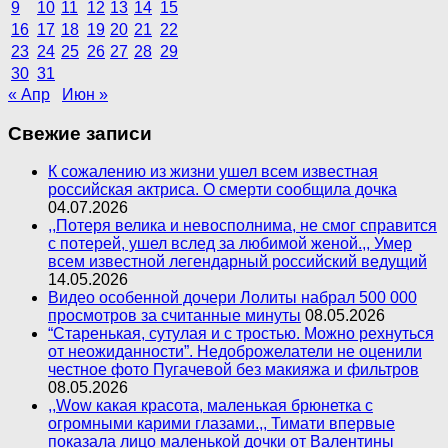
9
10
11
12
13
14
15
16
17
18
19
20
21
22
23
24
25
26
27
28
29
30
31
« Апр
Июн »
Свежие записи
К сожалению из жизни ушел всем известная
российская актриса. О смерти сообщила дочка
04.07.2026
,,Потеря велика и невосполнима, не смог справится
с потерей, ушел вслед за любимой женой.,, Умер
всем известной легендарный российский ведущий
14.05.2026
Видео особенной дочери Лолиты набрал 500 000
просмотров за считанные минуты
08.05.2026
“Старенькая, сутулая и с тростью. Можно рехнуться
от неожиданности”. Недоброжелатели не оценили
честное фото Пугачевой без макияжа и фильтров
08.05.2026
,,Wow какая красота, маленькая брюнетка с
огромными карими глазами.,, Тимати впервые
показала лицо маленькой дочки от Валентины