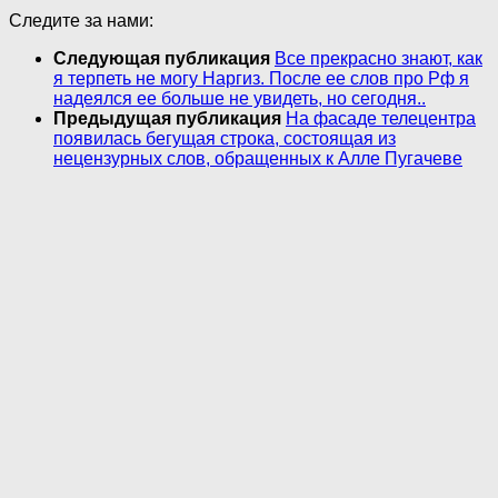
Следите за нами:
Следующая публикация
Все прекрасно знают, как
я терпеть не могу Наргиз. После ее слов про Рф я
надеялся ее больше не увидеть, но сегодня..
Предыдущая публикация
На фасаде телецентра
появилась бегущая строка, состоящая из
нецензурных слов, обращенных к Алле Пугачеве