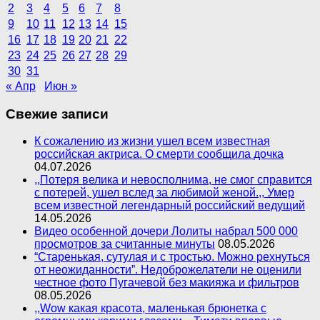
2
3
4
5
6
7
8
9
10
11
12
13
14
15
16
17
18
19
20
21
22
23
24
25
26
27
28
29
30
31
« Апр
Июн »
Свежие записи
К сожалению из жизни ушел всем известная
российская актриса. О смерти сообщила дочка
04.07.2026
,,Потеря велика и невосполнима, не смог справится
с потерей, ушел вслед за любимой женой.,, Умер
всем известной легендарный российский ведущий
14.05.2026
Видео особенной дочери Лолиты набрал 500 000
просмотров за считанные минуты
08.05.2026
“Старенькая, сутулая и с тростью. Можно рехнуться
от неожиданности”. Недоброжелатели не оценили
честное фото Пугачевой без макияжа и фильтров
08.05.2026
,,Wow какая красота, маленькая брюнетка с