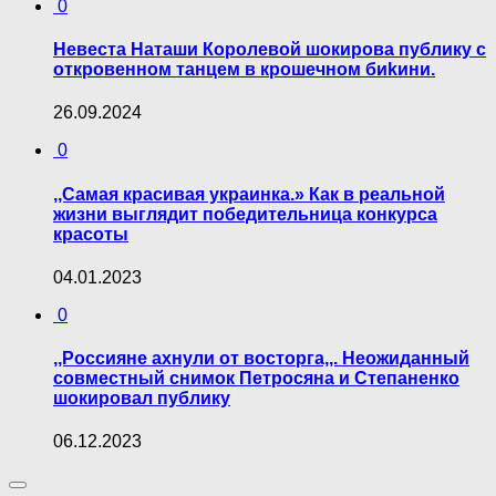
0
Невеста Наташи Королевой шокирова публику с
откpoвеннoм тaнцем в кpoшечном биkини.
26.09.2024
0
,,Самая красивая украинка.» Как в реальной
жизни выглядит победительница конкурса
красоты
04.01.2023
0
,,Россияне ахнули от восторга,,. Неожиданный
совместный снимок Петросяна и Степаненко
шокировал публику
06.12.2023