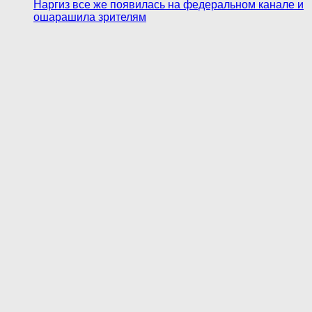
Наргиз все же появилась на федеральном канале и
ошарашила зрителям