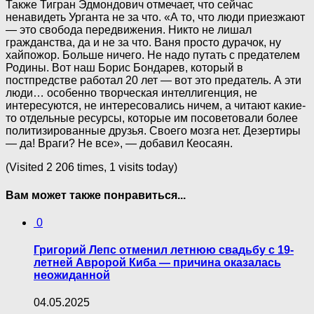
Также Тигран Эдмондович отмечает, что сейчас
ненавидеть Урганта не за что. «А то, что люди приезжают
— это свобода передвижения. Никто не лишал
гражданства, да и не за что. Ваня просто дурачок, ну
хайпожор. Больше ничего. Не надо путать с предателем
Родины. Вот наш Борис Бондарев, который в
постпредстве работал 20 лет — вот это предатель. А эти
люди… особенно творческая интеллигенция, не
интересуются, не интересовались ничем, а читают какие-
то отдельные ресурсы, которые им посоветовали более
политизированные друзья. Своего мозга нет. Дезертиры
— да! Враги? Не все», — добавил Кеосаян.
(Visited 2 206 times, 1 visits today)
Вам может также понравиться...
0
Григорий Лепс отменил летнюю свадьбу с 19-
летней Авророй Киба — причина оказалась
неожиданной
04.05.2025