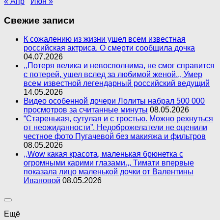
« Апр
Июн »
Свежие записи
К сожалению из жизни ушел всем известная
российская актриса. О смерти сообщила дочка
04.07.2026
,,Потеря велика и невосполнима, не смог справится
с потерей, ушел вслед за любимой женой.,, Умер
всем известной легендарный российский ведущий
14.05.2026
Видео особенной дочери Лолиты набрал 500 000
просмотров за считанные минуты
08.05.2026
“Старенькая, сутулая и с тростью. Можно рехнуться
от неожиданности”. Недоброжелатели не оценили
честное фото Пугачевой без макияжа и фильтров
08.05.2026
,,Wow какая красота, маленькая брюнетка с
огромными карими глазами.,, Тимати впервые
показала лицо маленькой дочки от Валентины
Ивановой
08.05.2026
Ещё