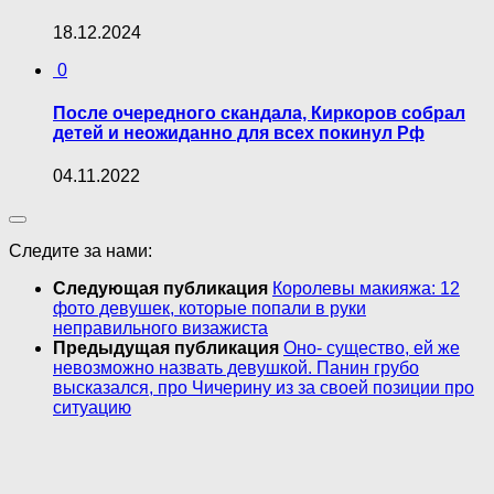
18.12.2024
0
После очередного скандала, Киркоров собрал
детей и неожиданно для всех покинул Рф
04.11.2022
Следите за нами:
Следующая публикация
Королевы макияжа: 12
фото девушек, которые попали в руки
неправильного визажиста
Предыдущая публикация
Оно- существо, ей же
невозможно назвать девушкой. Панин грубо
высказался, про Чичерину из за своей позиции про
ситуацию