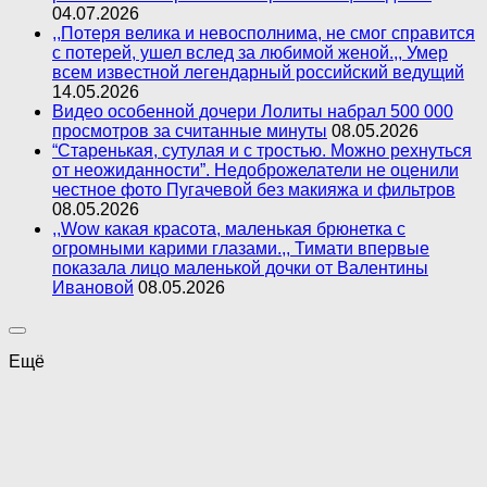
04.07.2026
,,Потеря велика и невосполнима, не смог справится
с потерей, ушел вслед за любимой женой.,, Умер
всем известной легендарный российский ведущий
14.05.2026
Видео особенной дочери Лолиты набрал 500 000
просмотров за считанные минуты
08.05.2026
“Старенькая, сутулая и с тростью. Можно рехнуться
от неожиданности”. Недоброжелатели не оценили
честное фото Пугачевой без макияжа и фильтров
08.05.2026
,,Wow какая красота, маленькая брюнетка с
огромными карими глазами.,, Тимати впервые
показала лицо маленькой дочки от Валентины
Ивановой
08.05.2026
Ещё