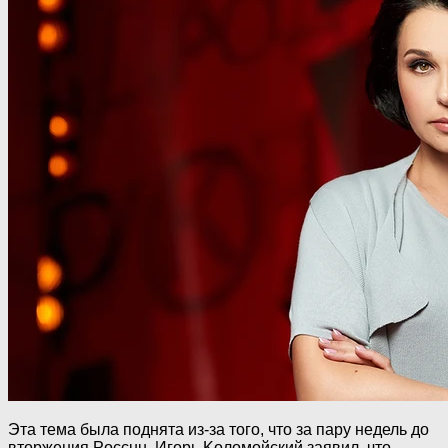
Эта тема была поднята из-за того, что за пару недель до
втopжeния Poccuu, Игорь Koломoйский заявил, что