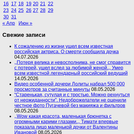
16
17
18
19
20
21
22
23
24
25
26
27
28
29
30
31
« Апр
Июн »
Свежие записи
К сожалению из жизни ушел всем известная
российская актриса. О смерти сообщила дочка
04.07.2026
,,Потеря велика и невосполнима, не смог справится
с потерей, ушел вслед за любимой женой.,, Умер
всем известной легендарный российский ведущий
14.05.2026
Видео особенной дочери Лолиты набрал 500 000
просмотров за считанные минуты
08.05.2026
“Старенькая, сутулая и с тростью. Можно рехнуться
от неожиданности”. Недоброжелатели не оценили
честное фото Пугачевой без макияжа и фильтров
08.05.2026
,,Wow какая красота, маленькая брюнетка с
огромными карими глазами.,, Тимати впервые
показала лицо маленькой дочки от Валентины
Ивановой
08.05.2026