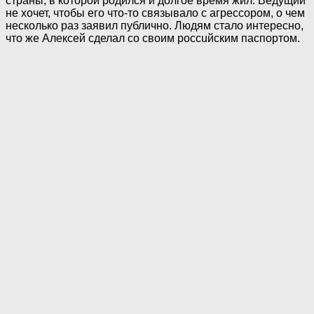
страны, в которой родился и долгое время жил. Ведущий
не хочет, чтобы его что-то связывало с агpeccopoм, о чем
несколько раз заявил публично. Людям стало интересно,
что же Алексей сделал со своим poccuйским паспортом.