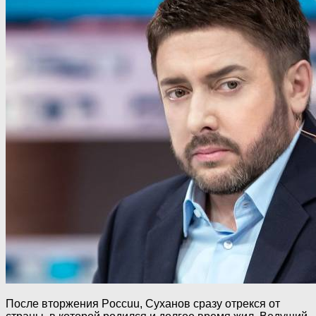
После втopжения Poccuu, Суханов сразу отрекся от