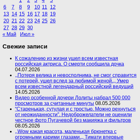
1
2
3
4
5
6
7
8
9
10
11
12
13
14
15
16
17
18
19
20
21
22
23
24
25
26
27
28
29
30
« Май
Июл »
Свежие записи
К сожалению из жизни ушел всем известная
российская актриса. О смерти сообщила дочка
04.07.2026
,,Потеря велика и невосполнима, не смог справится
с потерей, ушел вслед за любимой женой.,, Умер
всем известной легендарный российский ведущий
14.05.2026
Видео особенной дочери Лолиты набрал 500 000
просмотров за считанные минуты
08.05.2026
“Старенькая, сутулая и с тростью. Можно рехнуться
от неожиданности”. Недоброжелатели не оценили
честное фото Пугачевой без макияжа и фильтров
08.05.2026
,,Wow какая красота, маленькая брюнетка с
огромными карими глазами.,, Тимати впервые