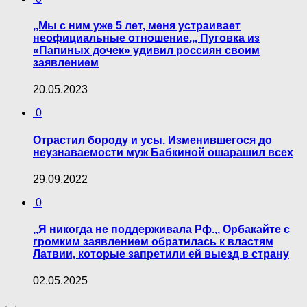
,,Мы с ним уже 5 лет, меня устраивает
неофициальные отношение.,, Пуговка из
«Папиных дочек» удивил россиян своим
заявлением
20.05.2023
0
Отрастил бороду и усы. Изменившегося до
неузнаваемости муж Бабкиной ошарашил всех
29.09.2022
0
,,Я никогда не поддерживала Рф.,, Орбакайте с
громким заявлением обратилась к властям
Латвии, которые запретили ей выезд в страну
02.05.2025