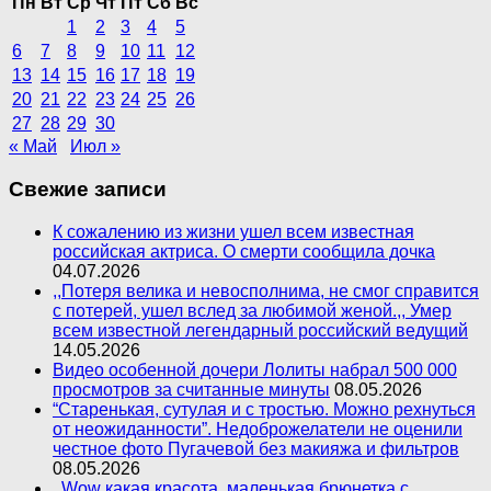
Пн
Вт
Ср
Чт
Пт
Сб
Вс
1
2
3
4
5
6
7
8
9
10
11
12
13
14
15
16
17
18
19
20
21
22
23
24
25
26
27
28
29
30
« Май
Июл »
Свежие записи
К сожалению из жизни ушел всем известная
российская актриса. О смерти сообщила дочка
04.07.2026
,,Потеря велика и невосполнима, не смог справится
с потерей, ушел вслед за любимой женой.,, Умер
всем известной легендарный российский ведущий
14.05.2026
Видео особенной дочери Лолиты набрал 500 000
просмотров за считанные минуты
08.05.2026
“Старенькая, сутулая и с тростью. Можно рехнуться
от неожиданности”. Недоброжелатели не оценили
честное фото Пугачевой без макияжа и фильтров
08.05.2026
,,Wow какая красота, маленькая брюнетка с