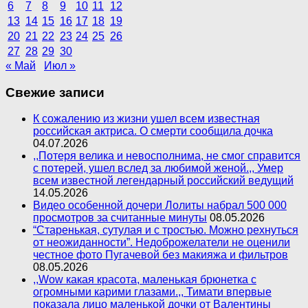
6
7
8
9
10
11
12
13
14
15
16
17
18
19
20
21
22
23
24
25
26
27
28
29
30
« Май
Июл »
Свежие записи
К сожалению из жизни ушел всем известная
российская актриса. О смерти сообщила дочка
04.07.2026
,,Потеря велика и невосполнима, не смог справится
с потерей, ушел вслед за любимой женой.,, Умер
всем известной легендарный российский ведущий
14.05.2026
Видео особенной дочери Лолиты набрал 500 000
просмотров за считанные минуты
08.05.2026
“Старенькая, сутулая и с тростью. Можно рехнуться
от неожиданности”. Недоброжелатели не оценили
честное фото Пугачевой без макияжа и фильтров
08.05.2026
,,Wow какая красота, маленькая брюнетка с
огромными карими глазами.,, Тимати впервые
показала лицо маленькой дочки от Валентины