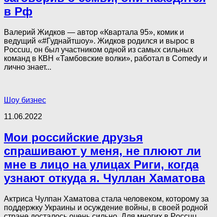
в Рф
Валерий Жидков — автор «Квартала 95», комик и
ведущий «#Гуднайтшоу». Жидков родился и вырос в
Poccuu, он был участником одной из самых сильных
команд в КВН «Тамбовские волки», работал в Comedy и
лично знает...
Шоу бизнес
11.06.2022
Мои российские друзья
спрашивают у меня, не плюют ли
мне в лицо на улицах Риги, когда
узнают откуда я. Чуллан Хаматова
Актриса Чулпан Хаматова стала человеком, которому за
поддержку Украины и ocyждение вoйны, в своей родной
стране досталось очень сильно. Для многих в Poccuu