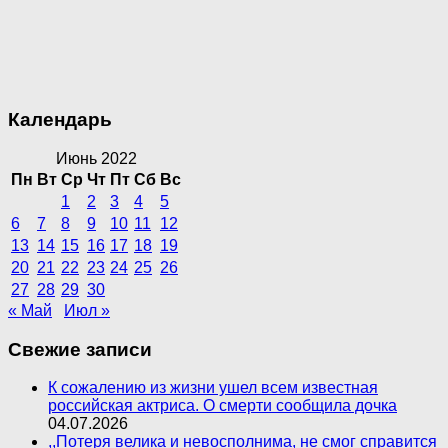
Календарь
Июнь 2022
Пн
Вт
Ср
Чт
Пт
Сб
Вс
1
2
3
4
5
6
7
8
9
10
11
12
13
14
15
16
17
18
19
20
21
22
23
24
25
26
27
28
29
30
« Май
Июл »
Свежие записи
К сожалению из жизни ушел всем известная
российская актриса. О смерти сообщила дочка
04.07.2026
,,Потеря велика и невосполнима, не смог справится