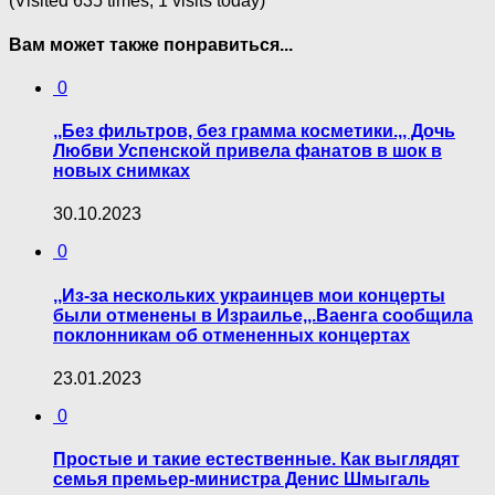
(Visited 635 times, 1 visits today)
Вам может также понравиться...
0
,,Без фильтров, без грамма косметики.,, Дочь
Любви Успенской привела фанатов в шок в
новых снимках
30.10.2023
0
,,Из-за нескольких украинцев мои концерты
были отменены в Израилье,,.Ваенга сообщила
поклонникам об отмененных концертах
23.01.2023
0
Простые и такие естественные. Как выглядят
семья премьер-министра Денис Шмыгаль