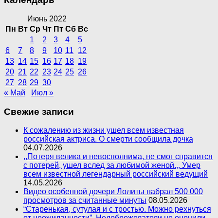
Июнь 2022
Пн
Вт
Ср
Чт
Пт
Сб
Вс
1
2
3
4
5
6
7
8
9
10
11
12
13
14
15
16
17
18
19
20
21
22
23
24
25
26
27
28
29
30
« Май
Июл »
Свежие записи
К сожалению из жизни ушел всем известная
российская актриса. О смерти сообщила дочка
04.07.2026
,,Потеря велика и невосполнима, не смог справится
с потерей, ушел вслед за любимой женой.,, Умер
всем известной легендарный российский ведущий
14.05.2026
Видео особенной дочери Лолиты набрал 500 000
просмотров за считанные минуты
08.05.2026
“Старенькая, сутулая и с тростью. Можно рехнуться
от неожиданности”. Недоброжелатели не оценили