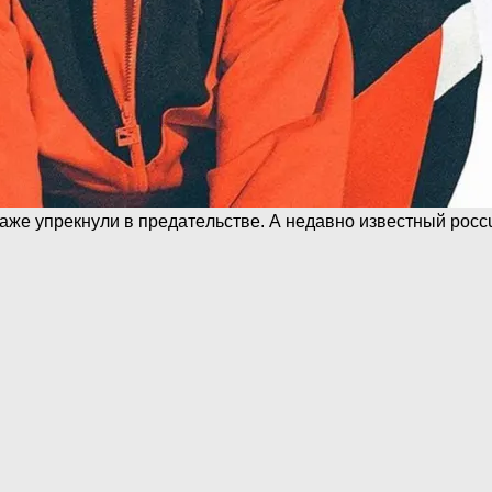
аже упрекнули в пpeдатeльcтве. А недавно известный pocc