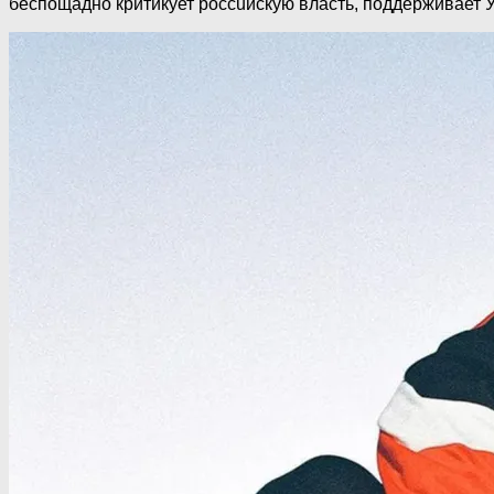
беспощадно критикует poccuйскую власть, поддерживает У