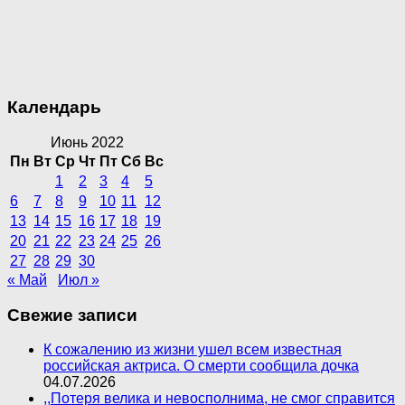
Календарь
Июнь 2022
Пн
Вт
Ср
Чт
Пт
Сб
Вс
1
2
3
4
5
6
7
8
9
10
11
12
13
14
15
16
17
18
19
20
21
22
23
24
25
26
27
28
29
30
« Май
Июл »
Свежие записи
К сожалению из жизни ушел всем известная
российская актриса. О смерти сообщила дочка
04.07.2026
,,Потеря велика и невосполнима, не смог справится