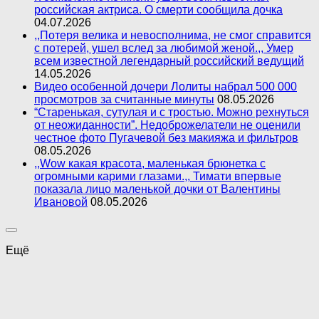
российская актриса. О смерти сообщила дочка
04.07.2026
,,Потеря велика и невосполнима, не смог справится
с потерей, ушел вслед за любимой женой.,, Умер
всем известной легендарный российский ведущий
14.05.2026
Видео особенной дочери Лолиты набрал 500 000
просмотров за считанные минуты
08.05.2026
“Старенькая, сутулая и с тростью. Можно рехнуться
от неожиданности”. Недоброжелатели не оценили
честное фото Пугачевой без макияжа и фильтров
08.05.2026
,,Wow какая красота, маленькая брюнетка с
огромными карими глазами.,, Тимати впервые
показала лицо маленькой дочки от Валентины
Ивановой
08.05.2026
Ещё