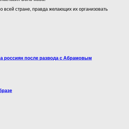
о всей стране, правда желающих их организовать
ила россиян после развода с Абрамовым
бразе