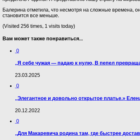
Балерина отметила, что несмотря на сложные времена, он
становится все меньше.
(Visited 256 times, 1 visits today)
Вам может также понравиться...
0
,,Я себе чужая — падаю к нулю, В пепел превра
23.03.2025
0
,,Элегантное и довольно открытое платье.» Еле
20.12.2022
0
,,Для Макаревича родина там, где быстрее достав