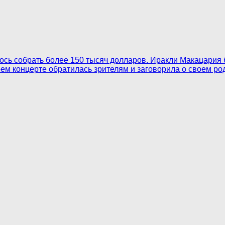
лось собрать более 150 тысяч долларов. Иракли Макацария
ем концерте обратилась зрителям и заговорила о своем ро