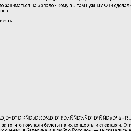
дете заниматься на Западе? Кому вы там нужны? Они сдела
ова.
весть.
за то, что покупали билеты на их концерты и спектакли. Эти
х сценах, я балерина и я люблю Poccuю», — высказались 