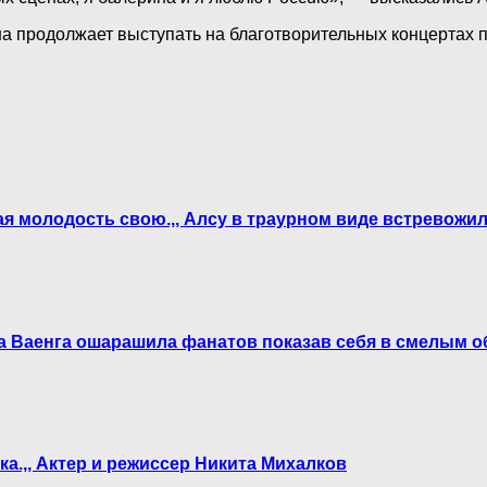
а продолжает выступать на благотворительных концертах п
щая молодость свою.,, Алсу в траурном виде встревож
на Ваенга ошарашила фанатов показав себя в смелым о
ка.,, Актер и режиссер Никита Михалков