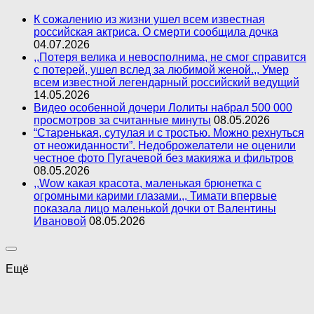
К сожалению из жизни ушел всем известная
российская актриса. О смерти сообщила дочка
04.07.2026
,,Потеря велика и невосполнима, не смог справится
с потерей, ушел вслед за любимой женой.,, Умер
всем известной легендарный российский ведущий
14.05.2026
Видео особенной дочери Лолиты набрал 500 000
просмотров за считанные минуты
08.05.2026
“Старенькая, сутулая и с тростью. Можно рехнуться
от неожиданности”. Недоброжелатели не оценили
честное фото Пугачевой без макияжа и фильтров
08.05.2026
,,Wow какая красота, маленькая брюнетка с
огромными карими глазами.,, Тимати впервые
показала лицо маленькой дочки от Валентины
Ивановой
08.05.2026
Ещё