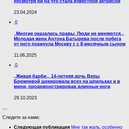
несмотря ни на что стала известной актрисой
23.04.2024
0
,,Многие оказались правы. Люди не меняются.,,
Молодая жена Антона Батырева после побега
от него покинула Москву с с 8-месячным сыном
11.06.2025
0
,,Живая барби.,, 14-летняя дочь Веры
Брежневой шокировала всех на шпильках и в
мини, продемонстрировав длинные ноги
29.10.2023
Следите за нами:
Следующая публикация
Мне так жаль, особенно