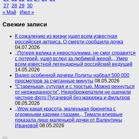
27
28
29
30
« Май
Июл »
Свежие записи
К сожалению из жизни ушел всем известная
российская актриса. О смерти сообщила дочка
04.07.2026
,,Потеря велика и невосполнима, не смог справится
с потерей, ушел вслед за любимой женой.,, Умер
всем известной легендарный российский ведущий
14.05.2026
Видео особенной дочери Лолиты набрал 500 000
просмотров за считанные минуты
08.05.2026
“Старенькая, сутулая и с тростью. Можно рехнуться
от неожиданности”. Недоброжелатели не оценили
честное фото Пугачевой без макияжа и фильтров
08.05.2026
,,Wow какая красота, маленькая брюнетка с
огромными карими глазами.,, Тимати впервые
показала лицо маленькой дочки от Валентины
Ивановой
08.05.2026