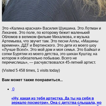
Это «Калина красная» Василия Шукшина. Это Лотман и
Лихачев. Это поле, по которому бежит маленький
Обломов в великом фильме Михалкова, и музыка
Артемьева, что звучит там. Это песни Аллы, «Машины
времени», ДДТ и Вертинского. Это дети из моего шоу
«Лучше Всех!». Это мой дом и моя семья. Это Байкал и
сопки Бурятии из моего детства, это шихан Куштау, на
котором я обязательно побываю. Всего не
перечислишь», — расчувствовался 45-летний артист.
(Visited 5 458 times, 1 visits today)
Вам может также понравиться...
0
«Ну, какая из тебя артистка. Да ты на себя в
зеркало посмотри». Она с детства слышала, но