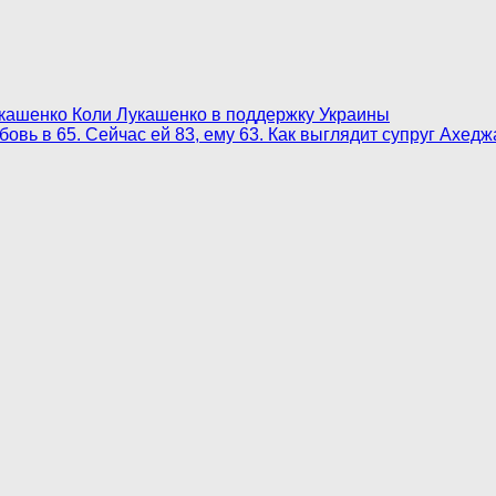
кашенко Кoли Лyкaшeнкo в поддержку Украины
овь в 65. Сейчас ей 83, ему 63. Как выглядит супруг Ахед