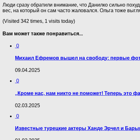
Люди сразу обратили внимание, что Данилко сильно похуд
вес, на который он сам часто жаловался. Ольга тоже выг
(Visited 342 times, 1 visits today)
Вам может также понравиться...
0
Михаил Ефремов вышел на свободу: первые фот
09.04.2025
0
,,Кроме нас, нам никто не поможет! Теперь это ф
02.03.2025
0
Известные турецкие актеры Ханде Эрчел и Бары