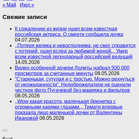
« Май
Июл »
Свежие записи
К сожалению из жизни ушел всем известная
российская актриса. О смерти сообщила дочка
04.07.2026
,,Потеря велика и невосполнима, не смог справится
с потерей, ушел вслед за любимой женой.,, Умер
всем известной легендарный российский ведущий
14.05.2026
Видео особенной дочери Лолиты набрал 500 000
просмотров за считанные минуты
08.05.2026
“Старенькая, сутулая и с тростью. Можно рехнуться
от неожиданности”. Недоброжелатели не оценили
честное фото Пугачевой без макияжа и фильтров
08.05.2026
,,Wow какая красота, маленькая брюнетка с
огромными карими глазами.,, Тимати впервые
показала лицо маленькой дочки от Валентины
Ивановой
08.05.2026