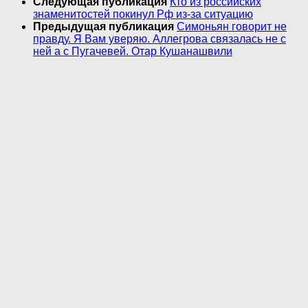
Следующая публикация
Кто из российских
знаменитостей покинул Рф из-за ситуацию
Предыдущая публикация
Симоньян говорит не
правду. Я Вам уверяю. Аллегрова связалась не с
ней а с Пугачевей. Отар Кушанашвили