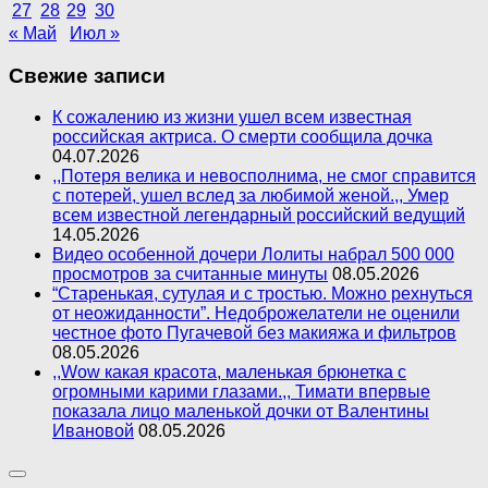
27
28
29
30
« Май
Июл »
Свежие записи
К сожалению из жизни ушел всем известная
российская актриса. О смерти сообщила дочка
04.07.2026
,,Потеря велика и невосполнима, не смог справится
с потерей, ушел вслед за любимой женой.,, Умер
всем известной легендарный российский ведущий
14.05.2026
Видео особенной дочери Лолиты набрал 500 000
просмотров за считанные минуты
08.05.2026
“Старенькая, сутулая и с тростью. Можно рехнуться
от неожиданности”. Недоброжелатели не оценили
честное фото Пугачевой без макияжа и фильтров
08.05.2026
,,Wow какая красота, маленькая брюнетка с
огромными карими глазами.,, Тимати впервые
показала лицо маленькой дочки от Валентины
Ивановой
08.05.2026