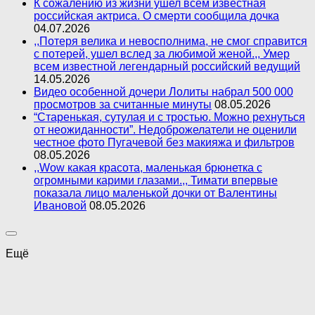
К сожалению из жизни ушел всем известная
российская актриса. О смерти сообщила дочка
04.07.2026
,,Потеря велика и невосполнима, не смог справится
с потерей, ушел вслед за любимой женой.,, Умер
всем известной легендарный российский ведущий
14.05.2026
Видео особенной дочери Лолиты набрал 500 000
просмотров за считанные минуты
08.05.2026
“Старенькая, сутулая и с тростью. Можно рехнуться
от неожиданности”. Недоброжелатели не оценили
честное фото Пугачевой без макияжа и фильтров
08.05.2026
,,Wow какая красота, маленькая брюнетка с
огромными карими глазами.,, Тимати впервые
показала лицо маленькой дочки от Валентины
Ивановой
08.05.2026
Ещё