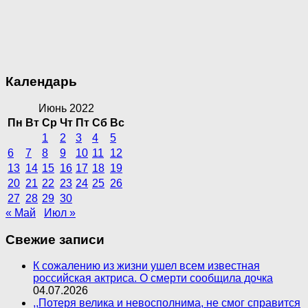
Календарь
Июнь 2022
Пн
Вт
Ср
Чт
Пт
Сб
Вс
1
2
3
4
5
6
7
8
9
10
11
12
13
14
15
16
17
18
19
20
21
22
23
24
25
26
27
28
29
30
« Май
Июл »
Свежие записи
К сожалению из жизни ушел всем известная
российская актриса. О смерти сообщила дочка
04.07.2026
,,Потеря велика и невосполнима, не смог справится