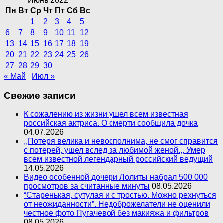
Июнь 2022
Пн
Вт
Ср
Чт
Пт
Сб
Вс
1
2
3
4
5
6
7
8
9
10
11
12
13
14
15
16
17
18
19
20
21
22
23
24
25
26
27
28
29
30
« Май
Июл »
Свежие записи
К сожалению из жизни ушел всем известная
российская актриса. О смерти сообщила дочка
04.07.2026
,,Потеря велика и невосполнима, не смог справится
с потерей, ушел вслед за любимой женой.,, Умер
всем известной легендарный российский ведущий
14.05.2026
Видео особенной дочери Лолиты набрал 500 000
просмотров за считанные минуты
08.05.2026
“Старенькая, сутулая и с тростью. Можно рехнуться
от неожиданности”. Недоброжелатели не оценили
честное фото Пугачевой без макияжа и фильтров
08.05.2026