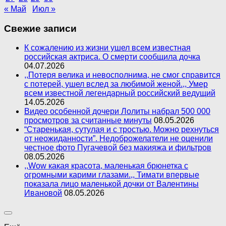
« Май
Июл »
Свежие записи
К сожалению из жизни ушел всем известная
российская актриса. О смерти сообщила дочка
04.07.2026
,,Потеря велика и невосполнима, не смог справится
с потерей, ушел вслед за любимой женой.,, Умер
всем известной легендарный российский ведущий
14.05.2026
Видео особенной дочери Лолиты набрал 500 000
просмотров за считанные минуты
08.05.2026
“Старенькая, сутулая и с тростью. Можно рехнуться
от неожиданности”. Недоброжелатели не оценили
честное фото Пугачевой без макияжа и фильтров
08.05.2026
,,Wow какая красота, маленькая брюнетка с
огромными карими глазами.,, Тимати впервые
показала лицо маленькой дочки от Валентины
Ивановой
08.05.2026