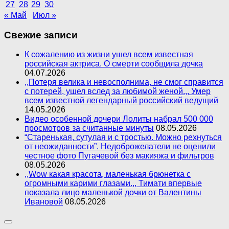
27
28
29
30
« Май
Июл »
Свежие записи
К сожалению из жизни ушел всем известная
российская актриса. О смерти сообщила дочка
04.07.2026
,,Потеря велика и невосполнима, не смог справится
с потерей, ушел вслед за любимой женой.,, Умер
всем известной легендарный российский ведущий
14.05.2026
Видео особенной дочери Лолиты набрал 500 000
просмотров за считанные минуты
08.05.2026
“Старенькая, сутулая и с тростью. Можно рехнуться
от неожиданности”. Недоброжелатели не оценили
честное фото Пугачевой без макияжа и фильтров
08.05.2026
,,Wow какая красота, маленькая брюнетка с
огромными карими глазами.,, Тимати впервые
показала лицо маленькой дочки от Валентины
Ивановой
08.05.2026