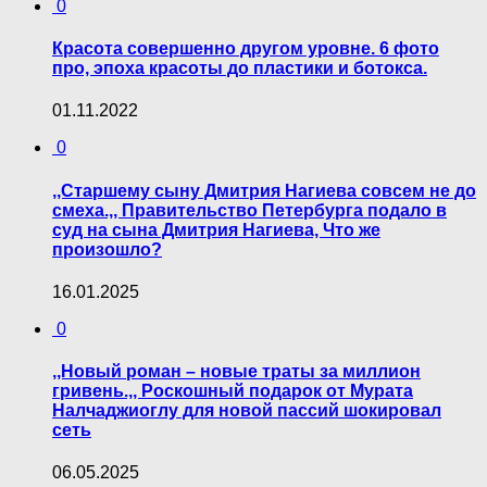
0
Красота совершенно другом уровне. 6 фото
про, эпоха красоты до пластики и ботокса.
01.11.2022
0
,,Старшему сыну Дмитрия Нагиева совсем не до
смеха.,, Правительство Петербурга подало в
суд на сына Дмитрия Нагиева, Что же
произошло?
16.01.2025
0
,,Новый роман – новые траты за миллион
гривень.,, Роскошный подарок от Мурата
Налчаджиоглу для новой пассий шокировал
сеть
06.05.2025