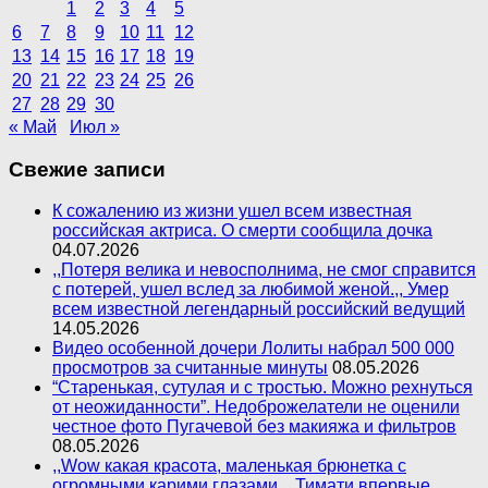
1
2
3
4
5
6
7
8
9
10
11
12
13
14
15
16
17
18
19
20
21
22
23
24
25
26
27
28
29
30
« Май
Июл »
Свежие записи
К сожалению из жизни ушел всем известная
российская актриса. О смерти сообщила дочка
04.07.2026
,,Потеря велика и невосполнима, не смог справится
с потерей, ушел вслед за любимой женой.,, Умер
всем известной легендарный российский ведущий
14.05.2026
Видео особенной дочери Лолиты набрал 500 000
просмотров за считанные минуты
08.05.2026
“Старенькая, сутулая и с тростью. Можно рехнуться
от неожиданности”. Недоброжелатели не оценили
честное фото Пугачевой без макияжа и фильтров
08.05.2026
,,Wow какая красота, маленькая брюнетка с
огромными карими глазами.,, Тимати впервые