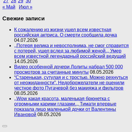
27
28
29
30
« Май
Июл »
Свежие записи
К сожалению из жизни ушел всем известная
российская актриса. О смерти сообщила дочка
04.07.2026
,,Потеря велика и невосполнима, не смог справится
с потерей, ушел вслед за любимой женой.,, Умер
всем известной легендарный российский ведущий
14.05.2026
Видео особенной дочери Лолиты набрал 500 000
просмотров за считанные минуты
08.05.2026
“Старенькая, сутулая и с тростью. Можно рехнуться
от неожиданности”. Недоброжелатели не оценили
честное фото Пугачевой без макияжа и фильтров
08.05.2026
,,Wow какая красота, маленькая брюнетка с
огромными карими глазами.,, Тимати впервые
показала лицо маленькой дочки от Валентины
Ивановой
08.05.2026