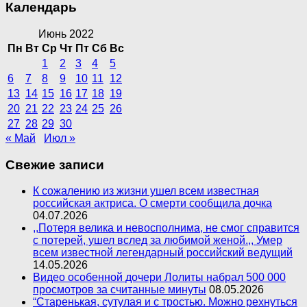
Календарь
Июнь 2022
Пн
Вт
Ср
Чт
Пт
Сб
Вс
1
2
3
4
5
6
7
8
9
10
11
12
13
14
15
16
17
18
19
20
21
22
23
24
25
26
27
28
29
30
« Май
Июл »
Свежие записи
К сожалению из жизни ушел всем известная
российская актриса. О смерти сообщила дочка
04.07.2026
,,Потеря велика и невосполнима, не смог справится
с потерей, ушел вслед за любимой женой.,, Умер
всем известной легендарный российский ведущий
14.05.2026
Видео особенной дочери Лолиты набрал 500 000
просмотров за считанные минуты
08.05.2026
“Старенькая, сутулая и с тростью. Можно рехнуться