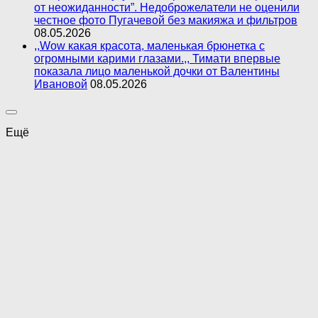
от неожиданности”. Недоброжелатели не оценили
честное фото Пугачевой без макияжа и фильтров
08.05.2026
,,Wow какая красота, маленькая брюнетка с
огромными карими глазами.,, Тимати впервые
показала лицо маленькой дочки от Валентины
Ивановой
08.05.2026
Ещё