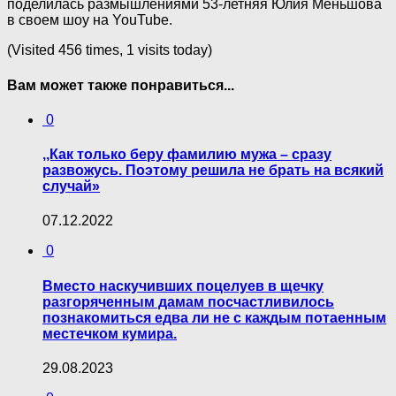
поделилась размышлениями 53-летняя Юлия Меньшова
в своем шоу на YouTube.
(Visited 456 times, 1 visits today)
Вам может также понравиться...
0
,,Как только беру фамилию мужа – сразу
развожусь. Поэтому решила не брать на всякий
случай»
07.12.2022
0
Вместо наскучивших поцелуев в щечку
разгоряченным дамам посчастливилось
познакомиться едва ли не с каждым потаенным
местечком кумира.
29.08.2023