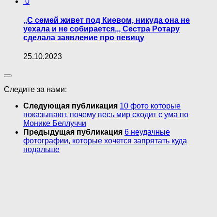
0
,,С семей живет под Киевом, никуда она не
уехала и не собирается.,, Сестра Ротару
сделала заявление про певицу
25.10.2023
Следите за нами:
Следующая публикация
10 фото которые
показывают, почему весь мир сходит с ума по
Монике Беллуччи
Предыдущая публикация
6 неудачные
фотографии, которые хочется запрятать куда
подальше