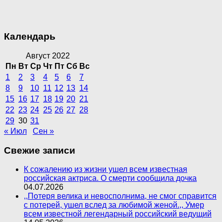
Календарь
Август 2022
Пн
Вт
Ср
Чт
Пт
Сб
Вс
1
2
3
4
5
6
7
8
9
10
11
12
13
14
15
16
17
18
19
20
21
22
23
24
25
26
27
28
29
30
31
« Июл
Сен »
Свежие записи
К сожалению из жизни ушел всем известная
российская актриса. О смерти сообщила дочка
04.07.2026
,,Потеря велика и невосполнима, не смог справится
с потерей, ушел вслед за любимой женой.,, Умер
всем известной легендарный российский ведущий