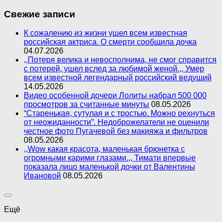
Свежие записи
К сожалению из жизни ушел всем известная
российская актриса. О смерти сообщила дочка
04.07.2026
,,Потеря велика и невосполнима, не смог справится
с потерей, ушел вслед за любимой женой.,, Умер
всем известной легендарный российский ведущий
14.05.2026
Видео особенной дочери Лолиты набрал 500 000
просмотров за считанные минуты
08.05.2026
“Старенькая, сутулая и с тростью. Можно рехнуться
от неожиданности”. Недоброжелатели не оценили
честное фото Пугачевой без макияжа и фильтров
08.05.2026
,,Wow какая красота, маленькая брюнетка с
огромными карими глазами.,, Тимати впервые
показала лицо маленькой дочки от Валентины
Ивановой
08.05.2026
Ещё