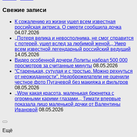
Свежие записи
К сожалению из жизни ушел всем известная
российская актриса. О смерти сообщила дочка
04.07.2026
,,Потеря велика и невосполнима, не смог справится
с потерей, ушел вслед за любимой женой.,, Умер
всем известной легендарный российский ведущий
14.05.2026
Видео особенной дочери Лолиты набрал 500 000
просмотров за считанные минуты
08.05.2026
“Старенькая, сутулая и с тростью. Можно рехнуться
от неожиданности”. Недоброжелатели не оценили
честное фото Пугачевой без макияжа и фильтров
08.05.2026
,,Wow какая красота, маленькая брюнетка с
огромными карими глазами.,, Тимати впервые
показала лицо маленькой дочки от Валентины
Ивановой
08.05.2026
Ещё