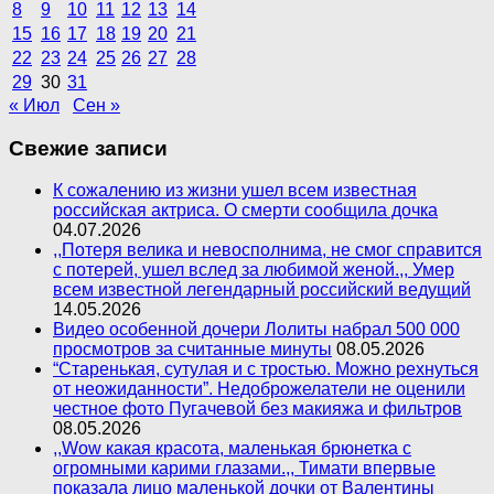
8
9
10
11
12
13
14
15
16
17
18
19
20
21
22
23
24
25
26
27
28
29
30
31
« Июл
Сен »
Свежие записи
К сожалению из жизни ушел всем известная
российская актриса. О смерти сообщила дочка
04.07.2026
,,Потеря велика и невосполнима, не смог справится
с потерей, ушел вслед за любимой женой.,, Умер
всем известной легендарный российский ведущий
14.05.2026
Видео особенной дочери Лолиты набрал 500 000
просмотров за считанные минуты
08.05.2026
“Старенькая, сутулая и с тростью. Можно рехнуться
от неожиданности”. Недоброжелатели не оценили
честное фото Пугачевой без макияжа и фильтров
08.05.2026
,,Wow какая красота, маленькая брюнетка с
огромными карими глазами.,, Тимати впервые
показала лицо маленькой дочки от Валентины