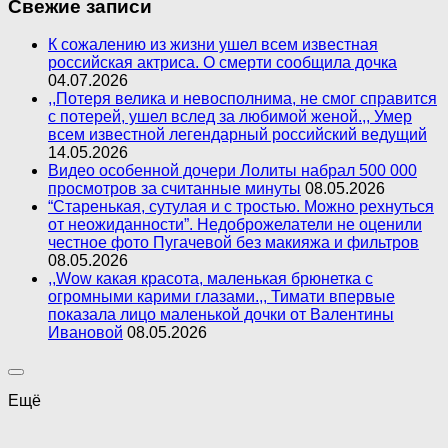
Свежие записи
К сожалению из жизни ушел всем известная
российская актриса. О смерти сообщила дочка
04.07.2026
,,Потеря велика и невосполнима, не смог справится
с потерей, ушел вслед за любимой женой.,, Умер
всем известной легендарный российский ведущий
14.05.2026
Видео особенной дочери Лолиты набрал 500 000
просмотров за считанные минуты
08.05.2026
“Старенькая, сутулая и с тростью. Можно рехнуться
от неожиданности”. Недоброжелатели не оценили
честное фото Пугачевой без макияжа и фильтров
08.05.2026
,,Wow какая красота, маленькая брюнетка с
огромными карими глазами.,, Тимати впервые
показала лицо маленькой дочки от Валентины
Ивановой
08.05.2026
Ещё