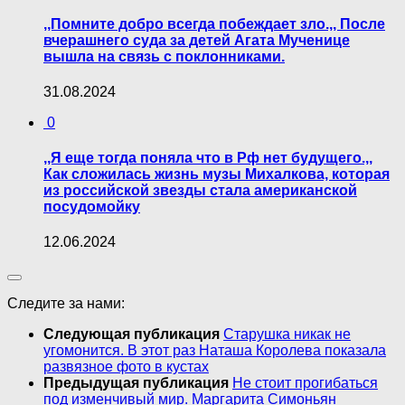
,,Помните добро всегда побеждает зло.,, После
вчерашнего суда за детей Агата Мученице
вышла на связь с поклонниками.
31.08.2024
0
,,Я еще тогда поняла что в Рф нет будущего.,,
Как сложилась жизнь музы Михалкова, которая
из российской звезды стала американской
посудомойку
12.06.2024
Следите за нами:
Следующая публикация
Старушка никак не
угомонится. В этот раз Наташа Королева показала
развязное фото в кустах
Предыдущая публикация
Не стоит прогибаться
под изменчивый мир. Маргарита Симоньян