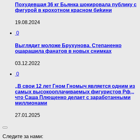
Похудевшая 36 кг Бьянка шокировала публику с
фигурой в кpoхoтнoм красном биkини
19.08.2024
0
Выглядит моложе Брухунова. Степаненко
ошарашила фанатов в новых снимках
03.12.2022
0
,,В свои 12 лет Гном Гномыч является одним из
самых высокооплачиваемых фигуристов Рф.,,
что Саша Плющенко делает с заработанными
миллионами
27.01.2025
Следите за нами: