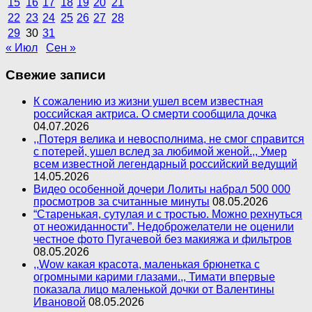
15
16
17
18
19
20
21
22
23
24
25
26
27
28
29
30
31
« Июл
Сен »
Свежие записи
К сожалению из жизни ушел всем известная
российская актриса. О смерти сообщила дочка
04.07.2026
,,Потеря велика и невосполнима, не смог справится
с потерей, ушел вслед за любимой женой.,, Умер
всем известной легендарный российский ведущий
14.05.2026
Видео особенной дочери Лолиты набрал 500 000
просмотров за считанные минуты
08.05.2026
“Старенькая, сутулая и с тростью. Можно рехнуться
от неожиданности”. Недоброжелатели не оценили
честное фото Пугачевой без макияжа и фильтров
08.05.2026
,,Wow какая красота, маленькая брюнетка с
огромными карими глазами.,, Тимати впервые
показала лицо маленькой дочки от Валентины
Ивановой
08.05.2026