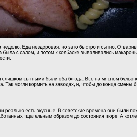
 в неделю. Еда нездоровая, но зато быстро и сытно. Отвари
а была с салом, и потом к колбаске вываливались макарон
ести.
 слишком сытными были оба блюда. Все на мясном бульоне,
а. Так могли кормить на заводах, и, чтобы до конца смены б
и реально есть вкусные. В советские времена они были пох
аботанных тщательным образом до состояния пюре. А котле