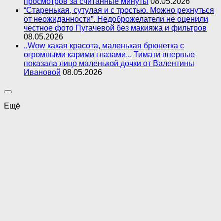
просмотров за считанные минуты
08.05.2026
“Старенькая, сутулая и с тростью. Можно рехнуться
от неожиданности”. Недоброжелатели не оценили
честное фото Пугачевой без макияжа и фильтров
08.05.2026
,,Wow какая красота, маленькая брюнетка с
огромными карими глазами.,, Тимати впервые
показала лицо маленькой дочки от Валентины
Ивановой
08.05.2026
Ещё