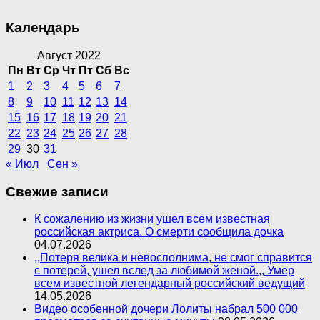
Календарь
Август 2022
Пн
Вт
Ср
Чт
Пт
Сб
Вс
1
2
3
4
5
6
7
8
9
10
11
12
13
14
15
16
17
18
19
20
21
22
23
24
25
26
27
28
29
30
31
« Июл
Сен »
Свежие записи
К сожалению из жизни ушел всем известная
российская актриса. О смерти сообщила дочка
04.07.2026
,,Потеря велика и невосполнима, не смог справится
с потерей, ушел вслед за любимой женой.,, Умер
всем известной легендарный российский ведущий
14.05.2026
Видео особенной дочери Лолиты набрал 500 000