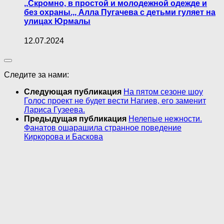
,,Скромно, в простой и молодежной одежде и
без охраны.,, Алла Пугачева с детьми гуляет на
улицах Юрмалы
12.07.2024
Следите за нами:
Следующая публикация
На пятом сезоне шоу
Голос проект не будет вести Нагиев, его заменит
Лариса Гузеева.
Предыдущая публикация
Нелепые нежности.
Фанатов ошарашила странное поведение
Киркорова и Баскова