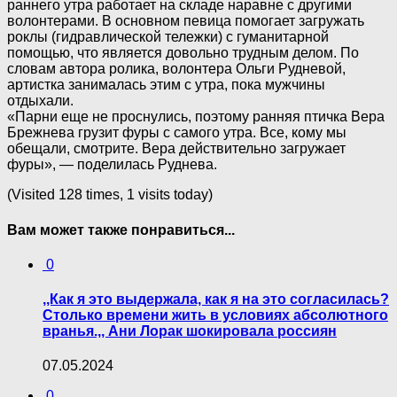
раннего утра работает на складе наравне с другими
волонтерами. В основном певица помогает загружать
роклы (гидравлической тележки) с гуманитарной
помощью, что является довольно трудным делом. По
словам автора ролика, волонтера Ольги Рудневой,
артистка занималась этим с утра, пока мужчины
отдыхали.
«Парни еще не проснулись, поэтому ранняя птичка Вера
Брежнева грузит фуры с самого утра. Все, кому мы
обещали, смотрите. Вера действительно загружает
фуры», — поделилась Руднева.
(Visited 128 times, 1 visits today)
Вам может также понравиться...
0
,,Как я это выдержала, как я на это согласилась?
Столько времени жить в условиях абсолютного
вранья.,, Ани Лорак шокировала россиян
07.05.2024
0