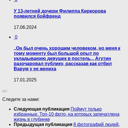
У 13-летней дочери Филиппа Киркорова
появился бойфренд
17.06.2024
0
,,Он был очень хорошим человеком, но меня к
тому моменту был большой опыт по
укладыванию девушек в постель.,, Агутин
разочаровал публику, рассказав как отбил
Варум у ее жениха
17.01.2025
Следите за нами:
Следующая публикация
Поймут только
избранные. Топ-10 фото, на которых запечатлена
жизнь в глубинке
Предыдущая публикация
8 фотографий людей,