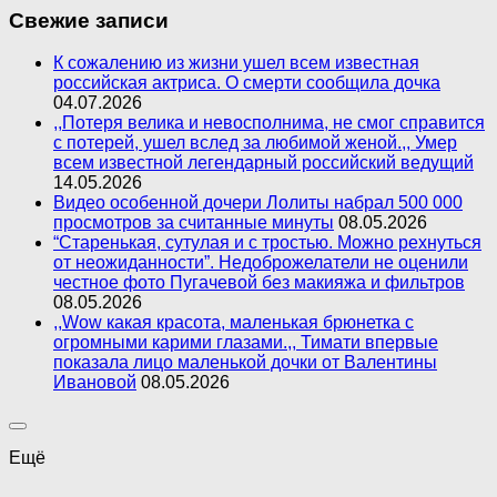
Свежие записи
К сожалению из жизни ушел всем известная
российская актриса. О смерти сообщила дочка
04.07.2026
,,Потеря велика и невосполнима, не смог справится
с потерей, ушел вслед за любимой женой.,, Умер
всем известной легендарный российский ведущий
14.05.2026
Видео особенной дочери Лолиты набрал 500 000
просмотров за считанные минуты
08.05.2026
“Старенькая, сутулая и с тростью. Можно рехнуться
от неожиданности”. Недоброжелатели не оценили
честное фото Пугачевой без макияжа и фильтров
08.05.2026
,,Wow какая красота, маленькая брюнетка с
огромными карими глазами.,, Тимати впервые
показала лицо маленькой дочки от Валентины
Ивановой
08.05.2026
Ещё