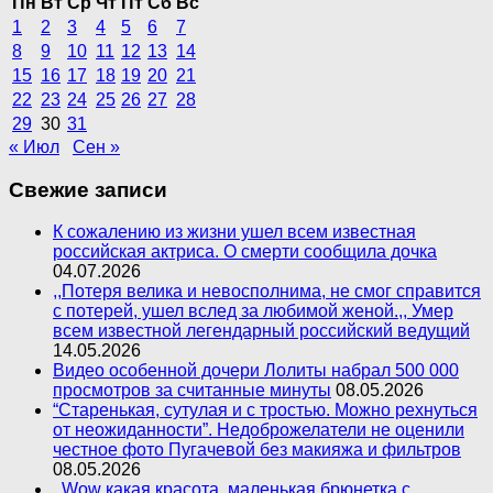
Пн
Вт
Ср
Чт
Пт
Сб
Вс
1
2
3
4
5
6
7
8
9
10
11
12
13
14
15
16
17
18
19
20
21
22
23
24
25
26
27
28
29
30
31
« Июл
Сен »
Свежие записи
К сожалению из жизни ушел всем известная
российская актриса. О смерти сообщила дочка
04.07.2026
,,Потеря велика и невосполнима, не смог справится
с потерей, ушел вслед за любимой женой.,, Умер
всем известной легендарный российский ведущий
14.05.2026
Видео особенной дочери Лолиты набрал 500 000
просмотров за считанные минуты
08.05.2026
“Старенькая, сутулая и с тростью. Можно рехнуться
от неожиданности”. Недоброжелатели не оценили
честное фото Пугачевой без макияжа и фильтров
08.05.2026
,,Wow какая красота, маленькая брюнетка с