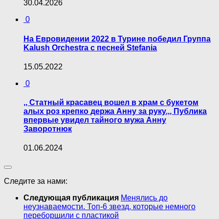
30.04.2026
0
На Евровидении 2022 в Турине победил Группа
Kalush Orchestra с песней Stefania
15.05.2022
0
,, Статный красавец вошел в храм с букетом
алых роз крепко держа Анну за руку.,, Публика
впервые увидел тайного мужа Анну
Заворотнюк
01.06.2024
Следите за нами:
Следующая публикация
Менялись до
неузнаваемости. Топ-6 звезд, которые немного
переборщили с пластикой