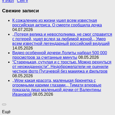
« Июл
Сен »
Свежие записи
К сожалению из жизни ушел всем известная
российская актриса. О смерти сообщила дочка
04.07.2026
,,Потеря велика и невосполнима, не смог справится
с потерей, ушел вслед за любимой женой.,, Умер
всем известной легендарный российский ведущий
14.05.2026
Видео особенной дочери Лолиты набрал 500 000
просмотров за считанные минуты
08.05.2026
“Старенькая, сутулая и с тростью. Можно рехнуться
от неожиданности”. Недоброжелатели не оценили
честное фото Пугачевой без макияжа и фильтров
08.05.2026
,,Wow какая красота, маленькая брюнетка с
огромными карими глазами.,, Тимати впервые
показала лицо маленькой дочки от Валентины
Ивановой
08.05.2026
Ещё